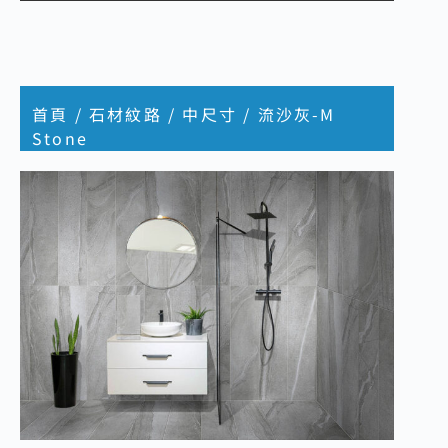
首頁
/
石材紋路
/
中尺寸
/ 流沙灰-M
Stone