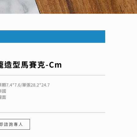
籠造型馬賽克-Cm
顆7.4*7.6/單張28.2*24.7
泰國
霧面
即諮詢專人