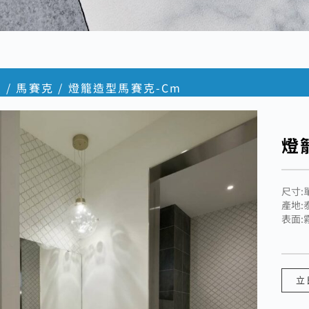
頁
/
馬賽克
/ 燈籠造型馬賽克-Cm
燈
尺寸:單
產地:
表面:
立