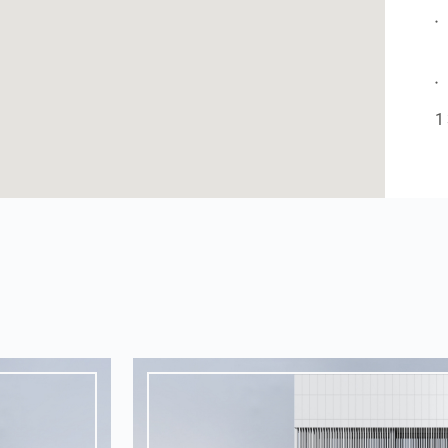
●
●
1