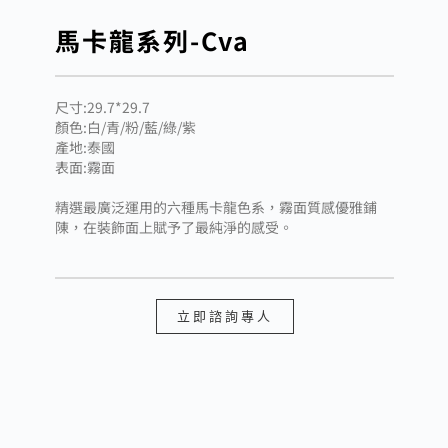
馬卡龍系列-Cva
尺寸:29.7*29.7
顏色:白/青/粉/藍/綠/紫
產地:泰國
表面:霧面
精選最廣泛運用的六種馬卡龍色系，霧面質感優雅鋪
陳，在裝飾面上賦予了最純淨的感受。
立即諮詢專人