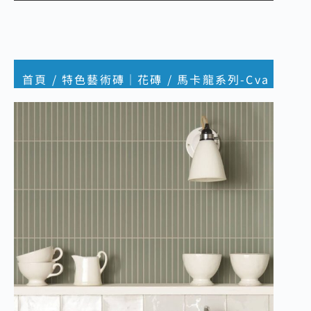
首頁
/
特色藝術磚｜花磚
/ 馬卡龍系列-Cva