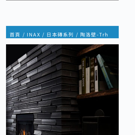
首頁
/
INAX
/
日本磚系列
/ 陶洛壁-Trh