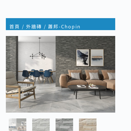
首頁
/
外牆磚
/ 蕭邦-Chopin