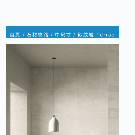
首頁
/
石材紋路
/
中尺寸
/ 砂紋岩-Terrae