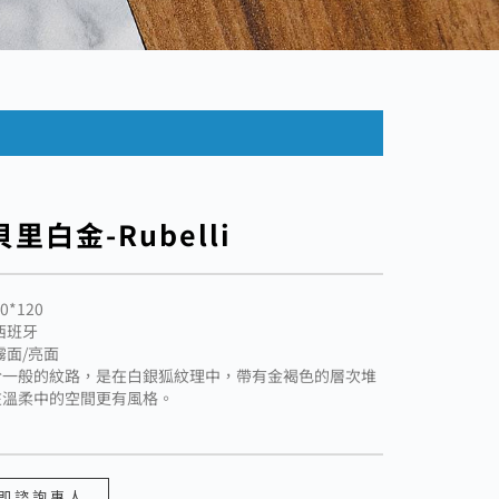
里白金-Rubelli
0*120
西班牙
霧面/亮面
於一般的紋路，是在白銀狐紋理中，帶有金褐色的層次堆
在溫柔中的空間更有風格。
即諮詢專人