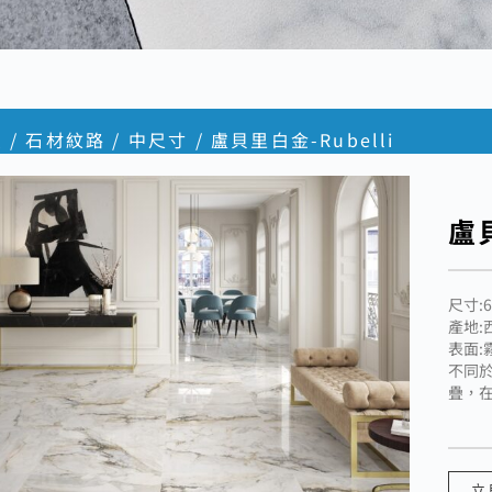
頁
/
石材紋路
/
中尺寸
/ 盧貝里白金-Rubelli
盧貝
尺寸:6
產地:
表面:
不同
疊，
立