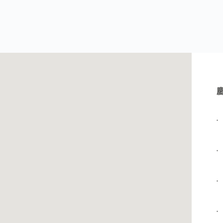
●
●
●
●