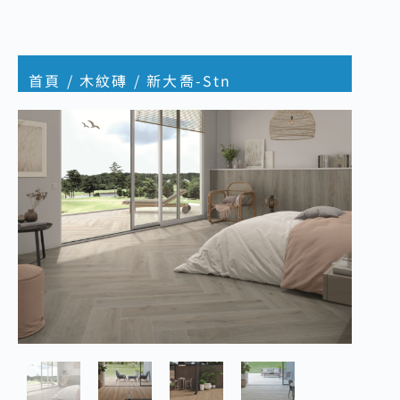
首頁
/
木紋磚
/ 新大喬-Stn