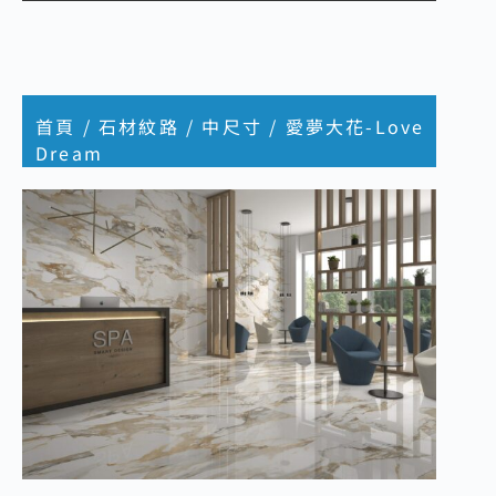
首頁
/
石材紋路
/
中尺寸
/ 愛夢大花-Love
Dream