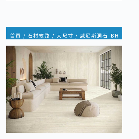
首頁
/
石材紋路
/
大尺寸
/ 威尼斯洞石-BH