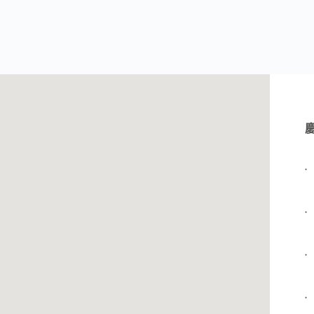
●
●
●
●