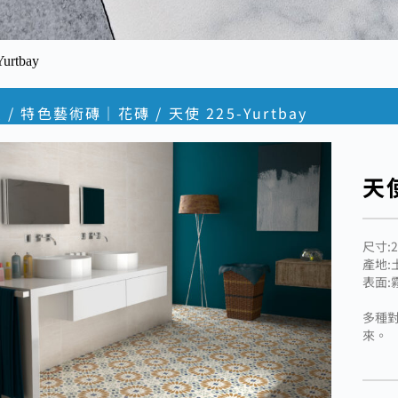
urtbay
頁
/
特色藝術磚｜花磚
/ 天使 225-Yurtbay
天使
尺寸:2
產地:
表面:
多種
來。