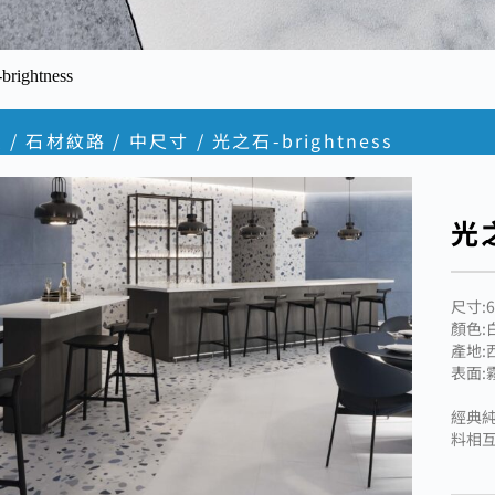
ightness
頁
/
石材紋路
/
中尺寸
/ 光之石-brightness
光之
尺寸:6
顏色:
產地:
表面:
經典
料相