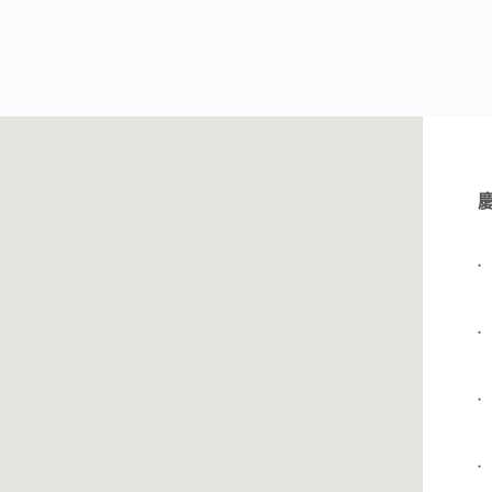
●
●
●
●