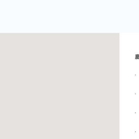
●
●
●
●