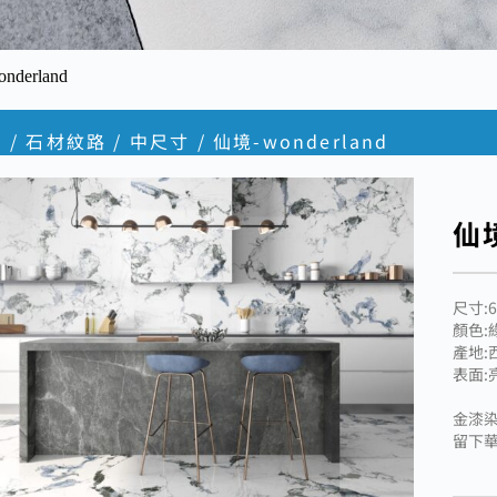
nderland
頁
/
石材紋路
/
中尺寸
/ 仙境-wonderland
仙境
尺寸:6
顏色:
產地:
表面:
金漆
留下