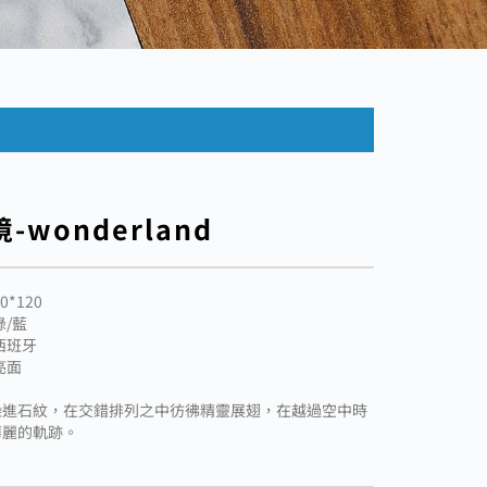
-wonderland
0*120
綠/藍
西班牙
亮面
染進石紋，在交錯排列之中彷彿精靈展翅，在越過空中時
華麗的軌跡。