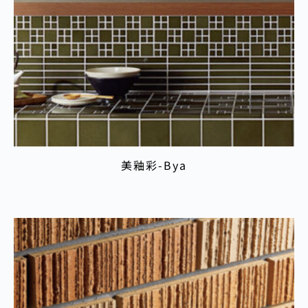
美釉彩-Bya