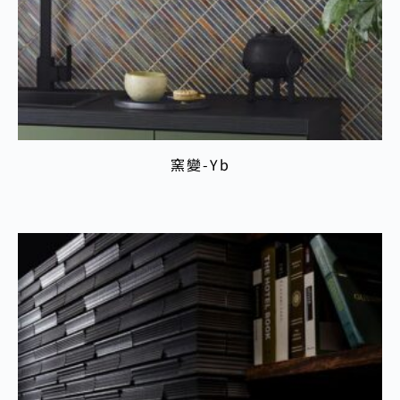
窯變-Yb