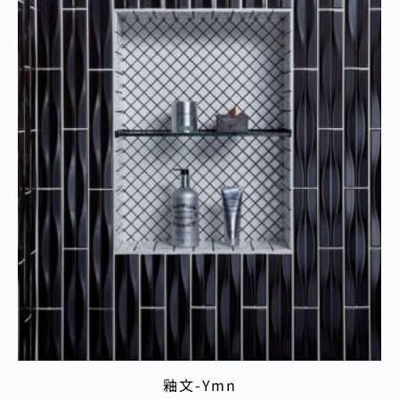
釉文-Ymn