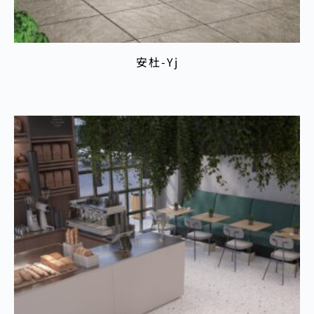
安杜-Yj