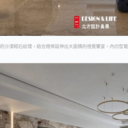
放的沙漠砌石紋理，結合燈條延伸出大面積的視覺饗宴，內凹型