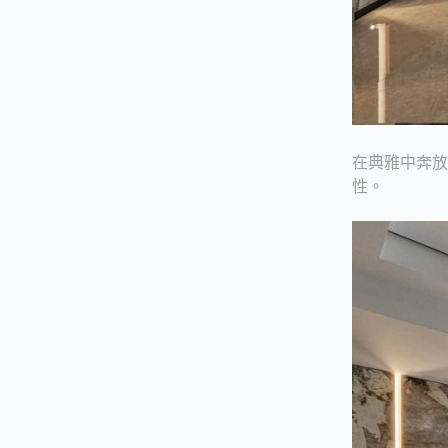
在典雅中奔
性。