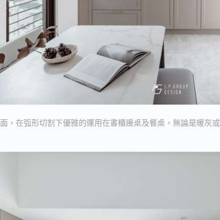
檯面，在弧形切割下優雅的運用在書櫃邊桌及餐桌，無論是暖灰