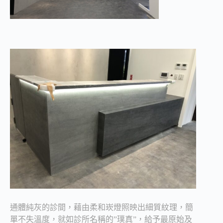
通體純灰的診間，藉由柔和崁燈照映出細質紋理，簡
單不失溫度，就如診所名稱的”璞真”，給予最原始及